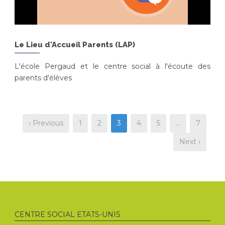
Le Lieu d'Accueil Parents (LAP)
L'école Pergaud et le centre social à l'écoute des
parents d'élèves
‹ Previous
1
2
3
4
5
…
7
Next ›
CENTRE SOCIAL ETATS-UNIS